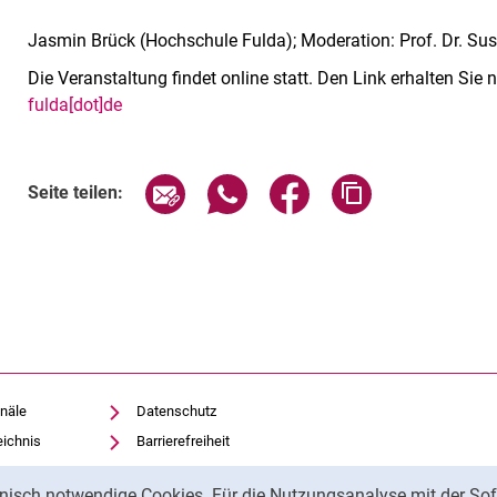
Jasmin Brück (Hochschule Fulda); Moderation: Prof. Dr. Su
Die Veranstaltung findet online statt. Den Link erhalten Si
fulda[dot]de
Verwandte Links
Seite über E-Mail teilen
Seite über WhatsApp teilen (exte
Seite über Facebook teil
Adresse der Sei
Seite teilen:
näle
Datenschutz
eichnis
Barrierefreiheit
Transparenter KI-Einsatz
nisch notwendige Cookies. Für die Nutzungsanalyse mit der Sof