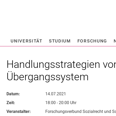
Springe direkt zu: Inhalt
Springe direkt zu: Suche
Springe direkt zu: Hauptnav
Suchmas
UNIVERSITÄT
STUDIUM
FORSCHUNG
Hochschule fü
Handlungsstrategien vo
Übergangssystem
Datum:
14.07.2021
Zeit:
18:00 - 20:00 Uhr
Veranstalter:
Forschungsverbund Sozialrecht und Soz