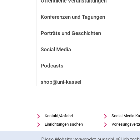
Öffentliche Veranstaltungen
Vor der Bewerbung
Stellenangebote
Konferenzen und Tagungen
Nach der Bewerbung
Alum­ni und Freunde
Porträts und Geschichten
Im Studium
Kontakt und Standorte
Social Media
Kontakt und Beratung
Podcasts
shop@uni-kassel
Kontakt/Anfahrt
Social Media Ka
Einrichtungen suchen
Vorlesungsverz
Stellenangebote
Moodle
Cookie-Hinweis
Diese Website verwendet ausschließlich tech