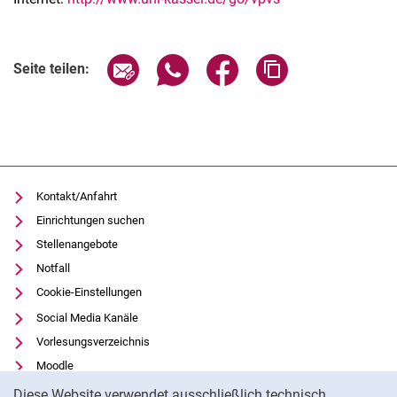
Seite über E-Mail teilen
Seite über WhatsApp teilen (exter
Seite über Facebook teile
Adresse der Seite
Seite teilen:
Kontakt/Anfahrt
Einrichtungen suchen
Stellenangebote
Notfall
Cookie-Einstellungen
Social Media Kanäle
Vorlesungsverzeichnis
Moodle
Cookie-Hinweis
Panopto
Diese Website verwendet ausschließlich technisch