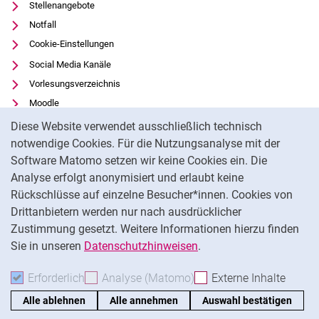
Stellenangebote
Notfall
Cookie-Einstellungen
Social Media Kanäle
Vorlesungsverzeichnis
Moodle
Cookie-Hinweis
Panopto
Diese Website verwendet ausschließlich technisch
Universitätsbibliothek
notwendige Cookies. Für die Nutzungsanalyse mit der
Software Matomo setzen wir keine Cookies ein. Die
Datenschutz
Analyse erfolgt anonymisiert und erlaubt keine
Barrierefreiheit
Rückschlüsse auf einzelne Besucher*innen. Cookies von
Transparenter KI-Einsatz
Drittanbietern werden nur nach ausdrücklicher
Impressum
Zustimmung gesetzt. Weitere Informationen hierzu finden
Sie in unseren
Datenschutzhinweisen
.
Na
Erforderlich
Erforderliche Cookies akzeptieren
Analyse (Matomo)
Analyse-Cookies akzepti
Externe Inhalte
: Exte
Alle ablehnen
Alle annehmen
Auswahl bestätigen