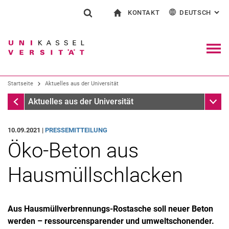
KONTAKT
DEUTSCH
: AL
Springe direkt zu: Inhalt
Springe direkt zu: Suche
Springe direkt zu: Hauptnav
zur Startseite
Suchformular
Suchbegriff
Kontakt und Beratung rund ums Studium
English
Kontakt für Presse und Öffentlichkeit
Allgemeiner Kontakt und Standorte
Suchmaschine
Navig
Einrichtungen suchen
Startseite
Aktuelles aus der Universität
Personen suchen
Suchen (öffnet externen Link in einem 
Startseite
Unter
Aktuelles aus der Universität
10.09.2021 |
PRESSEMITTEILUNG
Öko-Beton aus
Hausmüllschlacken
Aus Hausmüllverbrennungs-Rostasche soll neuer Beton
werden – ressourcensparender und umweltschonender.