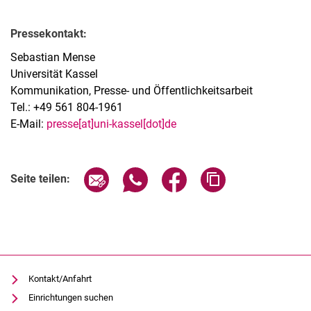
Pressekontakt:
Sebastian Mense
Universität Kassel
Kommunikation, Presse- und Öffentlichkeitsarbeit
Tel.: +49 561 804-1961
E-Mail:
presse[at]uni-kassel[dot]de
Seite über E-Mail teilen
Seite über WhatsApp teilen (exter
Seite über Facebook teile
Adresse der Seite
Seite teilen:
Kontakt/Anfahrt
Einrichtungen suchen