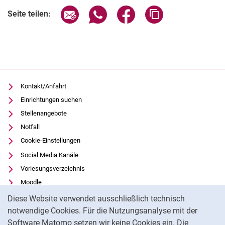
Seite über E-Mail teilen
Seite über WhatsApp teilen (exter
Seite über Facebook teile
Adresse der Seite
Seite teilen:
Kontakt/Anfahrt
Einrichtungen suchen
Stellenangebote
Notfall
Cookie-Einstellungen
Social Media Kanäle
Vorlesungsverzeichnis
Moodle
Cookie-Hinweis
Panopto
Diese Website verwendet ausschließlich technisch
Universitätsbibliothek
notwendige Cookies. Für die Nutzungsanalyse mit der
Software Matomo setzen wir keine Cookies ein. Die
Datenschutz