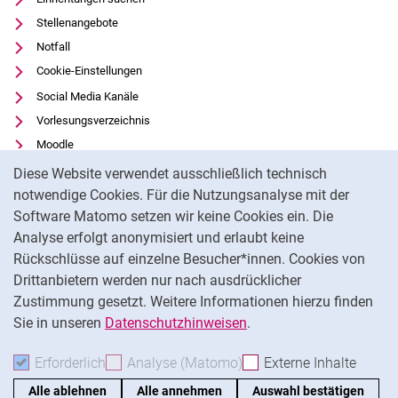
Stellenangebote
Notfall
Cookie-Einstellungen
Social Media Kanäle
Vorlesungsverzeichnis
Moodle
Cookie-Hinweis
Panopto
Diese Website verwendet ausschließlich technisch
Universitätsbibliothek
notwendige Cookies. Für die Nutzungsanalyse mit der
Software Matomo setzen wir keine Cookies ein. Die
Datenschutz
Analyse erfolgt anonymisiert und erlaubt keine
Barrierefreiheit
Rückschlüsse auf einzelne Besucher*innen. Cookies von
Transparenter KI-Einsatz
Drittanbietern werden nur nach ausdrücklicher
Impressum
Zustimmung gesetzt. Weitere Informationen hierzu finden
Sie in unseren
Datenschutzhinweisen
.
Na
Erforderlich
Erforderliche Cookies akzeptieren
Analyse (Matomo)
Analyse-Cookies akzepti
Externe Inhalte
: Exte
Alle ablehnen
Alle annehmen
Auswahl bestätigen