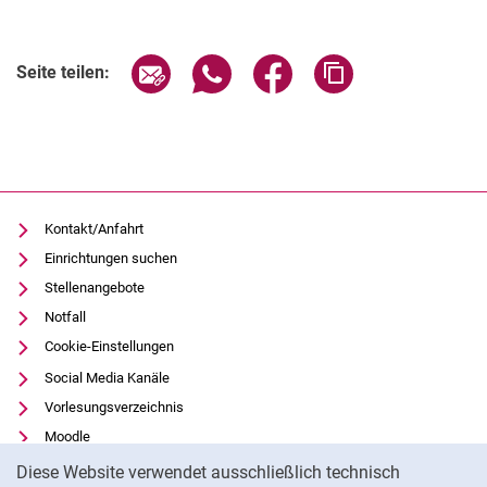
Seite über E-Mail teilen
Seite über WhatsApp teilen (exter
Seite über Facebook teile
Adresse der Seite
Seite teilen:
Kontakt/Anfahrt
Einrichtungen suchen
Stellenangebote
Notfall
Cookie-Einstellungen
Social Media Kanäle
Vorlesungsverzeichnis
Moodle
Cookie-Hinweis
Panopto
Diese Website verwendet ausschließlich technisch