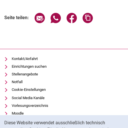
Seite über E-Mail teilen
Seite über WhatsApp teilen (exter
Seite über Facebook teile
Adresse der Seite
Seite teilen:
Kontakt/Anfahrt
Einrichtungen suchen
Stellenangebote
Notfall
Cookie-Einstellungen
Social Media Kanäle
Vorlesungsverzeichnis
Moodle
Cookie-Hinweis
Panopto
Diese Website verwendet ausschließlich technisch