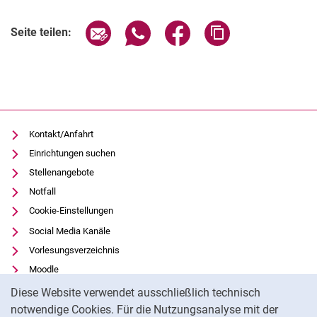
Verwandte Links
Seite über E-Mail teilen
Seite über WhatsApp teilen (exter
Seite über Facebook teile
Adresse der Seite
Seite teilen:
Kontakt/Anfahrt
Einrichtungen suchen
Stellenangebote
Notfall
Cookie-Einstellungen
Social Media Kanäle
Vorlesungsverzeichnis
Moodle
Cookie-Hinweis
Panopto
Diese Website verwendet ausschließlich technisch
Universitätsbibliothek
notwendige Cookies. Für die Nutzungsanalyse mit der