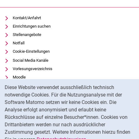
Kontakt/Anfahrt
Einrichtungen suchen
Stellenangebote
Notfall
Cookie-Einstellungen
Social Media Kanäle
Vorlesungsverzeichnis
Moodle
Cookie-Hinweis
Panopto
Diese Website verwendet ausschließlich technisch
Universitätsbibliothek
notwendige Cookies. Für die Nutzungsanalyse mit der
Software Matomo setzen wir keine Cookies ein. Die
Datenschutz
Analyse erfolgt anonymisiert und erlaubt keine
Barrierefreiheit
Rückschlüsse auf einzelne Besucher*innen. Cookies von
Transparenter KI-Einsatz
Drittanbietern werden nur nach ausdrücklicher
Impressum
Zustimmung gesetzt. Weitere Informationen hierzu finden