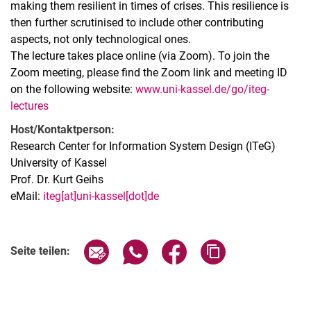
making them resilient in times of crises. This resilience is
then further scrutinised to include other contributing
aspects, not only technological ones.
The lecture takes place online (via Zoom). To join the
Zoom meeting, please find the Zoom link and meeting ID
on the following website:
www.uni-kassel.de/go/iteg-
lectures
Host/Kontaktperson:
Research Center for Information System Design (ITeG)
University of Kassel
Prof. Dr. Kurt Geihs
eMail:
iteg[at]uni-kassel[dot]de
Verwandte Links
Seite über E-Mail teilen
Seite über WhatsApp teilen (exter
Seite über Facebook teile
Adresse der Seite
Seite teilen: