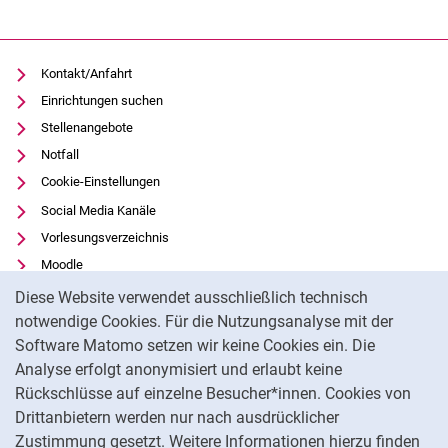
Kontakt/Anfahrt
Einrichtungen suchen
Stellenangebote
Notfall
Cookie-Einstellungen
Social Media Kanäle
Vorlesungsverzeichnis
Moodle
Cookie-Hinweis
Panopto
Diese Website verwendet ausschließlich technisch
Universitätsbibliothek
notwendige Cookies. Für die Nutzungsanalyse mit der
Software Matomo setzen wir keine Cookies ein. Die
Datenschutz
Analyse erfolgt anonymisiert und erlaubt keine
Barrierefreiheit
Rückschlüsse auf einzelne Besucher*innen. Cookies von
Transparenter KI-Einsatz
Drittanbietern werden nur nach ausdrücklicher
Impressum
Zustimmung gesetzt. Weitere Informationen hierzu finden