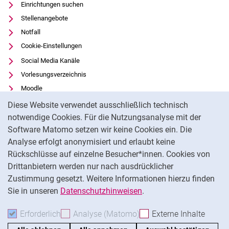
Einrichtungen suchen
Stellenangebote
Notfall
Cookie-Einstellungen
Social Media Kanäle
Vorlesungsverzeichnis
Moodle
Cookie-Hinweis
Panopto
Diese Website verwendet ausschließlich technisch
Universitätsbibliothek
notwendige Cookies. Für die Nutzungsanalyse mit der
Software Matomo setzen wir keine Cookies ein. Die
Datenschutz
Analyse erfolgt anonymisiert und erlaubt keine
Barrierefreiheit
Rückschlüsse auf einzelne Besucher*innen. Cookies von
Transparenter KI-Einsatz
Drittanbietern werden nur nach ausdrücklicher
Impressum
Zustimmung gesetzt. Weitere Informationen hierzu finden
Sie in unseren
Datenschutzhinweisen
.
Na
Erforderlich
Erforderliche Cookies akzeptieren
Analyse (Matomo)
Analyse-Cookies akzepti
Externe Inhalte
: Exte