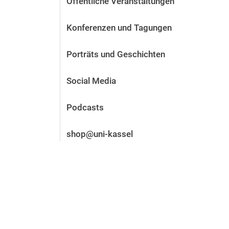
Öffentliche Veranstaltungen
Vor der Bewerbung
Stellenangebote
Konferenzen und Tagungen
Nach der Bewerbung
Alum­ni und Freunde
Porträts und Geschichten
Im Studium
Kontakt und Standorte
Social Media
Kontakt und Beratung
Podcasts
shop@uni-kassel