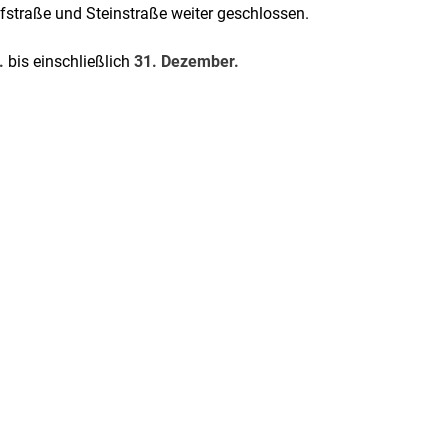
straße und Steinstraße weiter geschlossen.
.
bis einschließlich
31. Dezember.
rner Link, öffnet neues Fenster)
en (externer Link, öffnet neues Fenster)
te kopieren