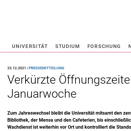
Springe direkt zu: Inhalt
Springe direkt zu: Suche
Springe direkt zu: Hauptnav
Suchmas
UNIVERSITÄT
STUDIUM
FORSCHUNG
Hochschule fü
23.12.2021 |
PRESSEMITTEILUNG
Verkürzte Öffnungszeiten
Januarwoche
Zum Jahreswechsel bleibt die Universität mitsamt den zent
Bibliothek, der Mensa und den Cafeterien, bis einschließl
Wachdienst ist weiterhin vor Ort und kontrolliert die Stand