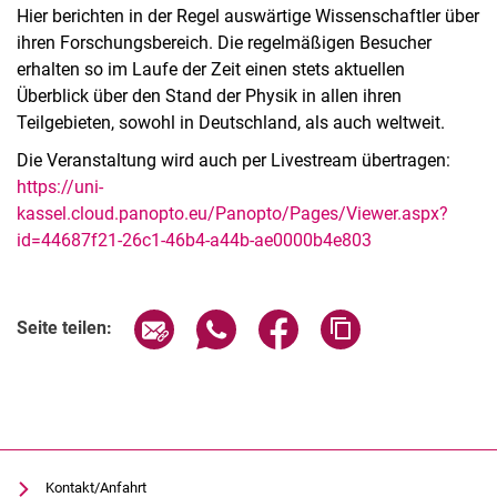
Hier berichten in der Regel auswärtige Wissenschaftler über
ihren Forschungsbereich. Die regelmäßigen Besucher
erhalten so im Laufe der Zeit einen stets aktuellen
Überblick über den Stand der Physik in allen ihren
Teilgebieten, sowohl in Deutschland, als auch weltweit.
Die Veranstaltung wird auch per Livestream übertragen:
https://uni-
kassel.cloud.panopto.eu/Panopto/Pages/Viewer.aspx?
id=44687f21-26c1-46b4-a44b-ae0000b4e803
Verwandte Links
Seite über E-Mail teilen
Seite über WhatsApp teilen (exter
Seite über Facebook teile
Adresse der Seite
Seite teilen:
Kontakt/Anfahrt