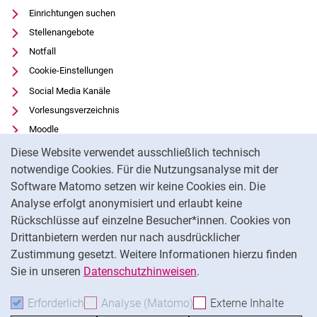
Einrichtungen suchen
Stellenangebote
Notfall
Cookie-Einstellungen
Social Media Kanäle
Vorlesungsverzeichnis
Moodle
Cookie-Hinweis
Panopto
Diese Website verwendet ausschließlich technisch
Universitätsbibliothek
notwendige Cookies. Für die Nutzungsanalyse mit der
Software Matomo setzen wir keine Cookies ein. Die
Datenschutz
Analyse erfolgt anonymisiert und erlaubt keine
Barrierefreiheit
Rückschlüsse auf einzelne Besucher*innen. Cookies von
Transparenter KI-Einsatz
Drittanbietern werden nur nach ausdrücklicher
Impressum
Zustimmung gesetzt. Weitere Informationen hierzu finden
Sie in unseren
Datenschutzhinweisen
.
Na
Erforderlich
Erforderliche Cookies akzeptieren
Analyse (Matomo)
Analyse-Cookies akzepti
Externe Inhalte
: Exte