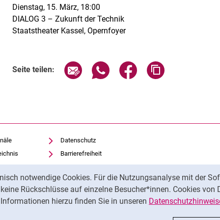
Dienstag, 15. März, 18:00
DIALOG 3 – Zukunft der Technik
Staatstheater Kassel, Opernfoyer
Verwandte Links
Seite über E-Mail teilen
Seite über WhatsApp teilen (exte
Seite über Facebook teil
Adresse der Sei
Seite teilen:
näle
Datenschutz
eichnis
Barrierefreiheit
Transparenter KI-Einsatz
nisch notwendige Cookies. Für die Nutzungsanalyse mit der Sof
Impressum
t keine Rückschlüsse auf einzelne Besucher*innen. Cookies von 
iothek
Informationen hierzu finden Sie in unseren
Datenschutzhinweis