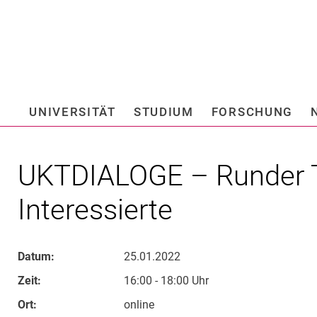
Springe direkt zu: Inhalt
Springe direkt zu: Suche
Springe direkt zu: Hauptnav
Suchmas
UNIVERSITÄT
STUDIUM
FORSCHUNG
Hochschule fü
UKTDIALOGE – Runder T
Interessierte
Datum:
25.01.2022
Zeit:
16:00 - 18:00 Uhr
Ort:
online