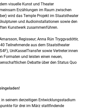
i dem visuelle Kunst und Theater
gemeinsam Erzählungen im Raum zwischen
ber) wird das Temple Projekt im Staatstheater
Skulpturen und Audioinstallationen sowie den
haften Kunstwerk zusammenführen.
Arnarsson, Regisseur; Anna Rún Tryggvadóttir,
, 140 Teilnehmende aus dem Staatstheater
(S4F), UniKasselTransfer sowie Vertreter:innen
en Formaten und leisten einen neuen,
ssenschaftlichen Debatte über den Status Quo
 eingeladen!
 in seinem derzeitigen Entwicklungsstadium
unkte für drei im März stattfindende