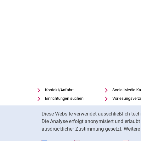
Kontakt/Anfahrt
Social Media Ka
Einrichtungen suchen
Vorlesungsverz
Stellenangebote
Moodle
Cookie-Hinweis
Diese Website verwendet ausschließlich tech
Notfall
Panopto
Die Analyse erfolgt anonymisiert und erlaub
Cookie-Einstellungen
Universitätsbibl
ausdrücklicher Zustimmung gesetzt. Weitere 