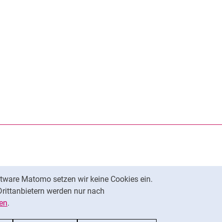
rner Link, öffnet neues Fenster)
en (externer Link, öffnet neues Fenster)
te kopieren
tware Matomo setzen wir keine Cookies ein.
Nach oben
Drittanbietern werden nur nach
en
.