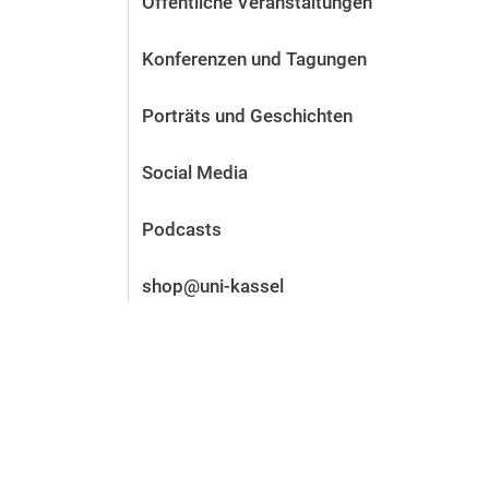
Öffentliche Veranstaltungen
Vor der Bewerbung
Stellenangebote
Konferenzen und Tagungen
Nach der Bewerbung
Alum­ni und Freunde
Porträts und Geschichten
Im Studium
Kontakt und Standorte
Social Media
Kontakt und Beratung
Podcasts
shop@uni-kassel