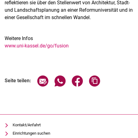
reflektieren sie über den Stellenwert von Architektur, Stadt-
und Landschaftsplanung an einer Reformuniversität und in
einer Gesellschaft im schnellen Wandel.
Weitere Infos
www.uni-kassel.de/go/fusion
Verwandte Links
Seite über E-Mail teilen
Seite über WhatsApp teilen (exter
Seite über Facebook teile
Adresse der Seite
Seite teilen:
Kontakt/Anfahrt
Einrichtungen suchen