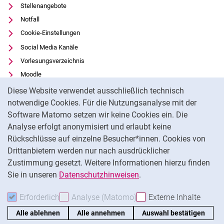
Stellenangebote
Notfall
Cookie-Einstellungen
Social Media Kanäle
Vorlesungsverzeichnis
Moodle
Cookie-Hinweis
Panopto
Diese Website verwendet ausschließlich technisch
Universitätsbibliothek
notwendige Cookies. Für die Nutzungsanalyse mit der
Software Matomo setzen wir keine Cookies ein. Die
Datenschutz
Analyse erfolgt anonymisiert und erlaubt keine
Barrierefreiheit
Rückschlüsse auf einzelne Besucher*innen. Cookies von
Transparenter KI-Einsatz
Drittanbietern werden nur nach ausdrücklicher
Impressum
Zustimmung gesetzt. Weitere Informationen hierzu finden
Sie in unseren
Datenschutzhinweisen
.
Na
Erforderlich
Erforderliche Cookies akzeptieren
Analyse (Matomo)
Analyse-Cookies akzepti
Externe Inhalte
: Exte
Alle ablehnen
Alle annehmen
Auswahl bestätigen