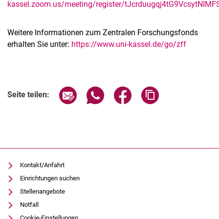
kassel.zoom.us/meeting/register/tJcrduugqj4tG9VcsytNI
Weitere Informationen zum Zentralen Forschungsfonds
erhalten Sie unter:
https://www.uni-kassel.de/go/zff
Verwandte Links
Seite über E-Mail teilen
Seite über WhatsApp teilen (exter
Seite über Facebook teile
Adresse der Seite
Seite teilen:
Kontakt/Anfahrt
Einrichtungen suchen
Stellenangebote
Notfall
Cookie-Einstellungen