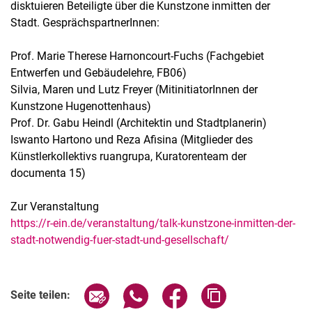
disktuieren Beteiligte über die Kunstzone inmitten der
Stadt. GesprächspartnerInnen:
Prof. Marie Therese Harnoncourt-Fuchs (Fachgebiet
Entwerfen und Gebäudelehre, FB06)
Silvia, Maren und Lutz Freyer (MitinitiatorInnen der
Kunstzone Hugenottenhaus)
Prof. Dr. Gabu Heindl (Architektin und Stadtplanerin)
Iswanto Hartono und Reza Afisina (Mitglieder des
Künstlerkollektivs ruangrupa, Kuratorenteam der
documenta 15)
Zur Veranstaltung
https://r-ein.de/veranstaltung/talk-kunstzone-inmitten-der-
stadt-notwendig-fuer-stadt-und-gesellschaft/
Verwandte Links
Seite über E-Mail teilen
Seite über WhatsApp teilen (exter
Seite über Facebook teile
Adresse der Seite
Seite teilen: