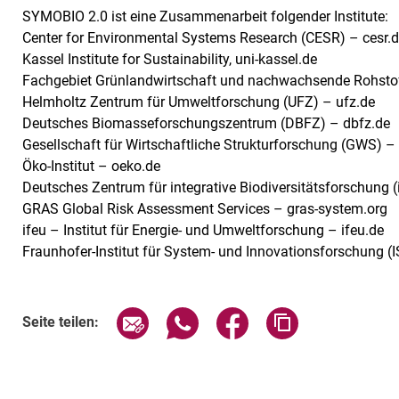
SYMOBIO 2.0 ist eine Zusammenarbeit folgender Institute:
Center for Environmental Systems Research (CESR) – cesr.
Kassel Institute for Sustainability, uni-kassel.de
Fachgebiet Grünlandwirtschaft und nachwachsende Rohstof
Helmholtz Zentrum für Umweltforschung (UFZ) – ufz.de
Deutsches Biomasseforschungszentrum (DBFZ) – dbfz.de
Gesellschaft für Wirtschaftliche Strukturforschung (GWS) 
Öko-Institut – oeko.de
Deutsches Zentrum für integrative Biodiversitätsforschung (i
GRAS Global Risk Assessment Services – gras-system.org
ifeu – Institut für Energie- und Umweltforschung – ifeu.de
Fraunhofer-Institut für System- und Innovationsforschung (IS
Seite über E-Mail teilen
Seite über WhatsApp teilen (exte
Seite über Facebook teil
Adresse der Sei
Seite teilen: