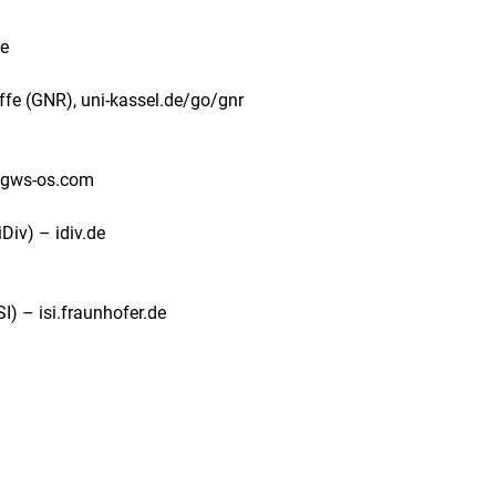
de
fe (GNR), uni-kassel.de/go/gnr
– gws-os.com
Div) – idiv.de
I) – isi.fraunhofer.de
rner Link, öffnet neues Fenster)
en (externer Link, öffnet neues Fenster)
te kopieren