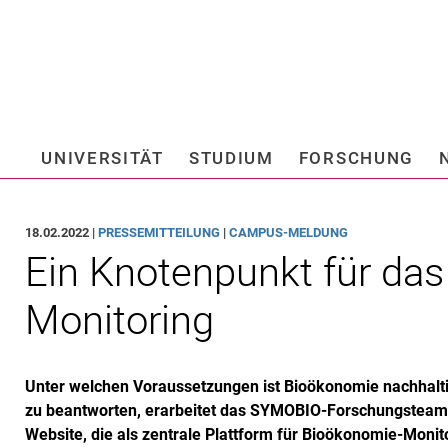
Springe direkt zu: Inhalt
Springe direkt zu: Suche
Springe direkt zu: Hauptnav
Suchmas
UNIVERSITÄT
STUDIUM
FORSCHUNG
Hochschule fü
18.02.2022 |
PRESSEMITTEILUNG
|
CAMPUS-MELDUNG
Ein Knotenpunkt für da
Monitoring
Unter welchen Voraussetzungen ist Bioökonomie nachhalti
zu beantworten, erarbeitet das SYMOBIO-Forschungsteam 
Website, die als zentrale Plattform für Bioökonomie-Monitor