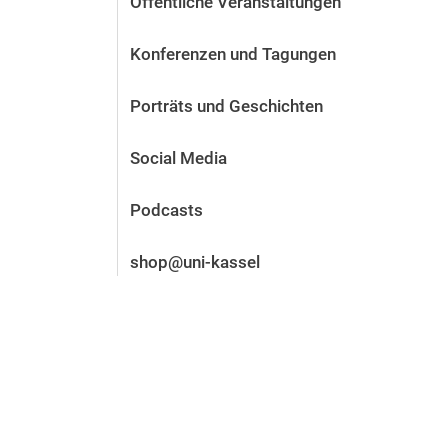
Öffentliche Veranstaltungen
Vor der Bewerbung
Stellenangebote
Konferenzen und Tagungen
Nach der Bewerbung
Alum­ni und Freunde
Porträts und Geschichten
Im Studium
Kontakt und Standorte
Social Media
Kontakt und Beratung
Podcasts
shop@uni-kassel