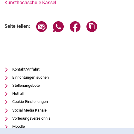
Kunsthochschule Kassel
Verwandte Links
Seite über E-Mail teilen
Seite über WhatsApp teilen (exter
Seite über Facebook teile
Adresse der Seite
Seite teilen:
Kontakt/Anfahrt
Einrichtungen suchen
Stellenangebote
Notfall
Cookie-Einstellungen
Social Media Kanäle
Vorlesungsverzeichnis
Moodle
Cookie-Hinweis