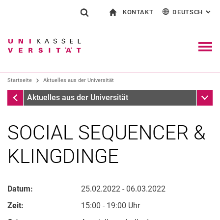
KONTAKT
DEUTSCH
: AL
Springe direkt zu: Inhalt
Springe direkt zu: Suche
Springe direkt zu: Hauptnav
zur Startseite
Suchformular
Suchbegriff
Kontakt und Beratung rund ums Studium
English
Kontakt für Presse und Öffentlichkeit
Allgemeiner Kontakt und Standorte
Suchmaschine
Navig
Einrichtungen suchen
Startseite
Aktuelles aus der Universität
Personen suchen
Suchen (öffnet externen Link in einem 
Startseite
Unter
Aktuelles aus der Universität
SOCIAL SEQUENCER &
KLINGDINGE
Datum:
25.02.2022 - 06.03.2022
Zeit:
15:00 - 19:00 Uhr