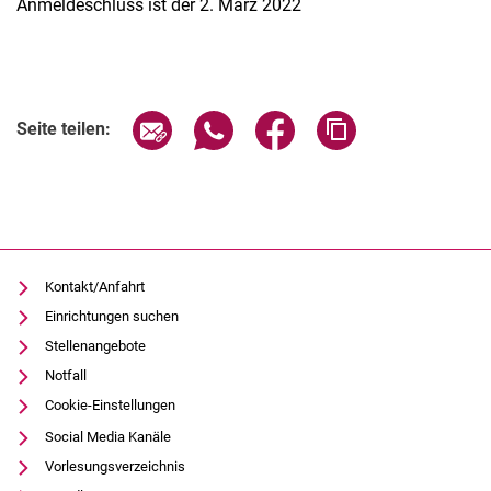
Anmeldeschluss ist der 2. März 2022
Verwandte Links
Seite über E-Mail teilen
Seite über WhatsApp teilen (exter
Seite über Facebook teile
Adresse der Seite
Seite teilen:
Kontakt/Anfahrt
Einrichtungen suchen
Stellenangebote
Notfall
Cookie-Einstellungen
Social Media Kanäle
Vorlesungsverzeichnis