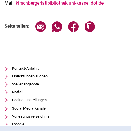
Mail:
kirschberger[at]bibliothek.uni-kassel[dot]de
Seite über E-Mail teilen
Seite über WhatsApp teilen (exter
Seite über Facebook teile
Adresse der Seite
Seite teilen:
Kontakt/Anfahrt
Einrichtungen suchen
Stellenangebote
Notfall
Cookie-Einstellungen
Social Media Kanäle
Vorlesungsverzeichnis
Moodle
Cookie-Hinweis