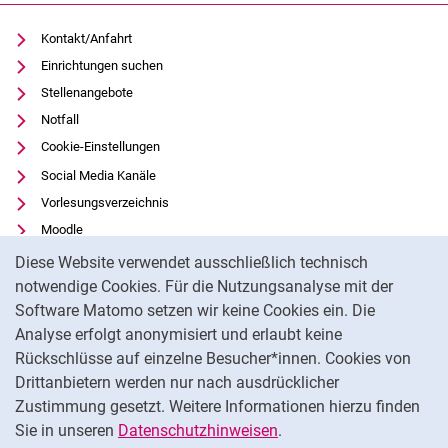
Kontakt/Anfahrt
Einrichtungen suchen
Stellenangebote
Notfall
Cookie-Einstellungen
Social Media Kanäle
Vorlesungsverzeichnis
Moodle
Cookie-Hinweis
Panopto
Diese Website verwendet ausschließlich technisch
Universitätsbibliothek
notwendige Cookies. Für die Nutzungsanalyse mit der
Software Matomo setzen wir keine Cookies ein. Die
Datenschutz
Analyse erfolgt anonymisiert und erlaubt keine
Barrierefreiheit
Rückschlüsse auf einzelne Besucher*innen. Cookies von
Transparenter KI-Einsatz
Drittanbietern werden nur nach ausdrücklicher
Impressum
Zustimmung gesetzt. Weitere Informationen hierzu finden
Sie in unseren
Datenschutzhinweisen
.