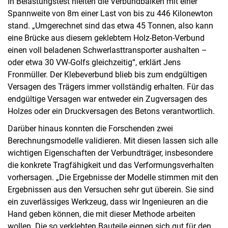
In Belastungstest hielten die Verbundbalken mit einer
Spannweite von 8m einer Last von bis zu 446 Kilonewton
stand. „Umgerechnet sind das etwa 45 Tonnen, also kann
eine Brücke aus diesem geklebtem Holz-Beton-Verbund
einen voll beladenen Schwerlasttransporter aushalten –
oder etwa 30 VW-Golfs gleichzeitig“, erklärt Jens
Fronmüller. Der Klebeverbund blieb bis zum endgültigen
Versagen des Trägers immer vollständig erhalten. Für das
endgültige Versagen war entweder ein Zugversagen des
Holzes oder ein Druckversagen des Betons verantwortlich.
Darüber hinaus konnten die Forschenden zwei
Berechnungsmodelle validieren. Mit diesen lassen sich alle
wichtigen Eigenschaften der Verbundträger, insbesondere
die konkrete Tragfähigkeit und das Verformungsverhalten
vorhersagen. „Die Ergebnisse der Modelle stimmen mit den
Ergebnissen aus den Versuchen sehr gut überein. Sie sind
ein zuverlässiges Werkzeug, dass wir Ingenieuren an die
Hand geben können, die mit dieser Methode arbeiten
wollen. Die so verklebten Bauteile eignen sich gut für den