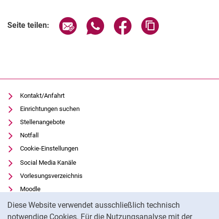
Seite über E-Mail teilen
Seite über WhatsApp teilen (exter
Seite über Facebook teile
Adresse der Seite
Seite teilen:
Kontakt/Anfahrt
Einrichtungen suchen
Stellenangebote
Notfall
Cookie-Einstellungen
Social Media Kanäle
Vorlesungsverzeichnis
Moodle
Cookie-Hinweis
Panopto
Diese Website verwendet ausschließlich technisch
Universitätsbibliothek
notwendige Cookies. Für die Nutzungsanalyse mit der