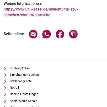
Weitere Informationen:
https://www.uni-kassel.de/einrichtung/isz-/-
sprachenzentrum/startseite
Verwandte Links
Seite über E-Mail teilen
Seite über WhatsApp teilen (exter
Seite über Facebook teile
Adresse der Seite
Seite teilen:
Kontakt/Anfahrt
Einrichtungen suchen
Stellenangebote
Notfall
Cookie-Einstellungen
Social Media Kanäle