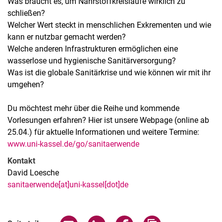
Was braucht es, um Nährstoffkreisläufe wirklich zu
schließen?
Welcher Wert steckt in menschlichen Exkrementen und wie
kann er nutzbar gemacht werden?
Welche anderen Infrastrukturen ermöglichen eine
wasserlose und hygienische Sanitärversorgung?
Was ist die globale Sanitärkrise und wie können wir mit ihr
umgehen?
Du möchtest mehr über die Reihe und kommende
Vorlesungen erfahren? Hier ist unsere Webpage (online ab
25.04.) für aktuelle Informationen und weitere Termine:
www.uni-kassel.de/go/sanitaerwende
Kontakt
David Loesche
sanitaerwende[at]uni-kassel[dot]de
Verwandte Links
Seite über E-Mail teilen
Seite über WhatsApp teilen (exter
Seite über Facebook teile
Adresse der Seite