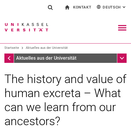
KONTAKT
DEUTSCH
: AL
Springe direkt zu: Inhalt
Springe direkt zu: Suche
Springe direkt zu: Hauptnav
zur Startseite
Suchformular
Suchbegriff
Kontakt und Beratung rund ums Studium
English
Kontakt für Presse und Öffentlichkeit
Allgemeiner Kontakt und Standorte
Suchmaschine
Navig
Einrichtungen suchen
Startseite
Aktuelles aus der Universität
Personen suchen
Suchen (öffnet externen Link in einem 
Startseite
Unter
Aktuelles aus der Universität
The history and value of
human excreta – What
can we learn from our
ancestors?