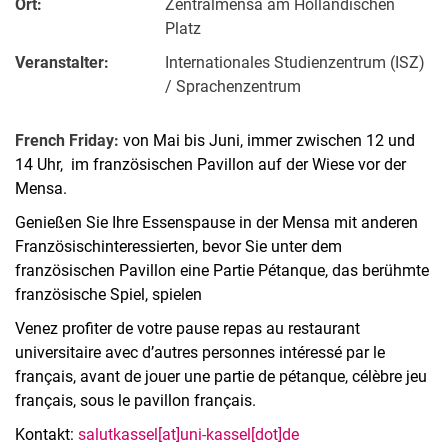
Ort:
Zentralmensa am Holländischen
Platz
Veranstalter:
In­ter­na­tio­na­les Stu­di­en­zen­trum (ISZ)
/ Spra­chen­zen­trum
French Friday:
von Mai bis Juni, immer zwischen 12 und
14 Uhr, im französischen Pavillon auf der Wiese vor der
Mensa.
Genießen Sie Ihre Essenspause in der Mensa mit anderen
Französischinteressierten, bevor Sie unter dem
französischen Pavillon eine Partie Pétanque, das berühmte
französische Spiel, spielen
Venez profiter de votre pause repas au restaurant
universitaire avec d’autres personnes intéressé par le
français, avant de jouer une partie de pétanque, célèbre jeu
français, sous le pavillon français.
Kontakt:
salutkassel[at]uni-kassel[dot]de