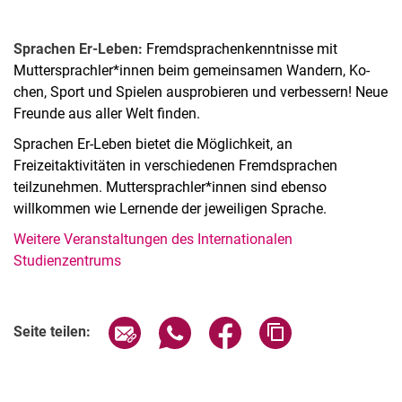
Spra­chen Er-Le­­ben:
Fremdsprachenkenntnisse mit
Muttersprachler*innen beim ge­mein­sa­men Wan­dern, Ko­
chen, Sport und Spie­len ausprobieren und verbessern! Neue
Freunde aus aller Welt finden.
Sprachen Er-Leben bietet die Möglichkeit, an
Freizeitaktivitäten in verschiedenen Fremdsprachen
teilzunehmen. Muttersprachler*innen sind ebenso
willkommen wie Lernende der jeweiligen Sprache.
Weitere Veranstaltungen des Internationalen
Studienzentrums
Verwandte Links
Seite über E-Mail teilen
Seite über WhatsApp teilen (exter
Seite über Facebook teile
Adresse der Seite
Seite teilen: