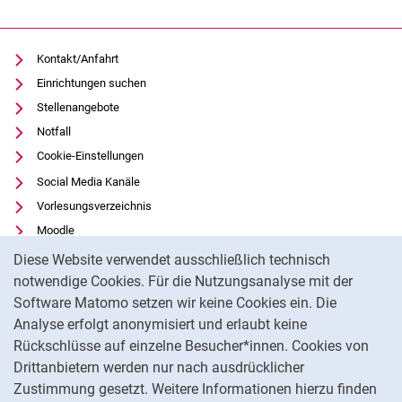
Kontakt/Anfahrt
Einrichtungen suchen
Stellenangebote
Notfall
Cookie-Einstellungen
Social Media Kanäle
Vorlesungsverzeichnis
Moodle
Cookie-Hinweis
Panopto
Diese Website verwendet ausschließlich technisch
Universitätsbibliothek
notwendige Cookies. Für die Nutzungsanalyse mit der
Software Matomo setzen wir keine Cookies ein. Die
Datenschutz
Analyse erfolgt anonymisiert und erlaubt keine
Barrierefreiheit
Rückschlüsse auf einzelne Besucher*innen. Cookies von
Transparenter KI-Einsatz
Drittanbietern werden nur nach ausdrücklicher
Impressum
Zustimmung gesetzt. Weitere Informationen hierzu finden