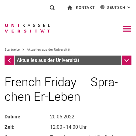
KONTAKT
DEUTSCH
: AL
Springe direkt zu: Inhalt
Springe direkt zu: Suche
Springe direkt zu: Hauptnav
zur Startseite
Suchformular
Suchbegriff
Kontakt und Beratung rund ums Studium
English
Kontakt für Presse und Öffentlichkeit
Allgemeiner Kontakt und Standorte
Suchmaschine
Navig
Einrichtungen suchen
Startseite
Aktuelles aus der Universität
Personen suchen
Suchen (öffnet externen Link in einem 
Startseite
Unter
Aktuelles aus der Universität
French Friday – Spra­
chen Er-Le­­ben
Datum:
20.05.2022
Zeit:
12:00 - 14:00 Uhr