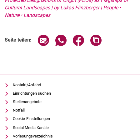
Protected Designations of Origin (PDOs) as Flagships of
Cultural Landscapes | by Lukas Flinzberger | People •
Nature • Landscapes
Seite über E-Mail teilen
Seite über WhatsApp teilen (exter
Seite über Facebook teile
Adresse der Seite
Seite teilen:
Kontakt/Anfahrt
Einrichtungen suchen
Stellenangebote
Notfall
Cookie-Einstellungen
Social Media Kanäle
Vorlesungsverzeichnis