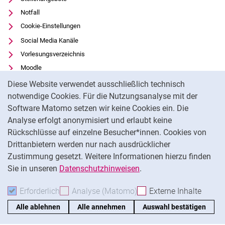
Notfall
Cookie-Einstellungen
Social Media Kanäle
Vorlesungsverzeichnis
Moodle
Cookie-Hinweis
Panopto
Diese Website verwendet ausschließlich technisch
Universitätsbibliothek
notwendige Cookies. Für die Nutzungsanalyse mit der
Software Matomo setzen wir keine Cookies ein. Die
Datenschutz
Analyse erfolgt anonymisiert und erlaubt keine
Barrierefreiheit
Rückschlüsse auf einzelne Besucher*innen. Cookies von
Transparenter KI-Einsatz
Drittanbietern werden nur nach ausdrücklicher
Impressum
Zustimmung gesetzt. Weitere Informationen hierzu finden
Sie in unseren
Datenschutzhinweisen
.
Na
Erforderlich
Erforderliche Cookies akzeptieren
Analyse (Matomo)
Analyse-Cookies akzepti
Externe Inhalte
: Exte
Alle ablehnen
Alle annehmen
Auswahl bestätigen