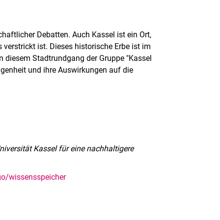
aftlicher Debatten. Auch Kassel ist ein Ort,
erstrickt ist. Dieses historische Erbe ist im
h in diesem Stadtrundgang der Gruppe "Kassel
angenheit und ihre Auswirkungen auf die
iversität Kassel für eine nachhaltigere
go/wissensspeicher
rner Link, öffnet neues Fenster)
en (externer Link, öffnet neues Fenster)
te kopieren