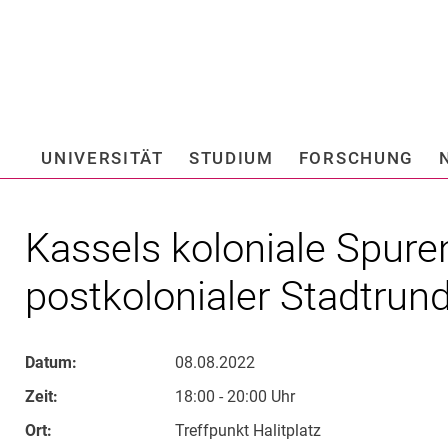
Springe direkt zu: Inhalt
Springe direkt zu: Suche
Springe direkt zu: Hauptnav
Suchmas
UNIVERSITÄT
STUDIUM
FORSCHUNG
Hochschule fü
Kassels koloniale Spuren
postkolonialer Stadtrun
Datum:
08.08.2022
Zeit:
18:00 - 20:00 Uhr
Ort:
Treffpunkt Halitplatz