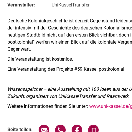
Veranstalter:
UniKasselTransfer
Deutsche Kolonialgeschichte ist derzeit Gegenstand leidensch
der intensiv mit der Geschichte des deutschen Kolonialismus v
heutigen Stadtbild nicht auf den ersten Blick sichtbar, doc
postkolonial" werfen wir einen Blick auf die koloniale Verg
Gegenwart.
Die Veranstaltung ist kostenlos.
Eine Veranstaltung des Projekts #59 Kassel postkolonial
Wissensspeicher
–
eine Ausstellung mit 100 Ideen aus der Un
Zukunft, organisiert von UniKasselTransfer und Raamwerk
Weitere Informationen finden Sie unter:
www.uni-kassel.de/
Verwandte Links
Seite über E-Mail teilen
Seite über WhatsApp teilen (exte
Seite über Facebook teil
Adresse der Sei
Seite teilen: