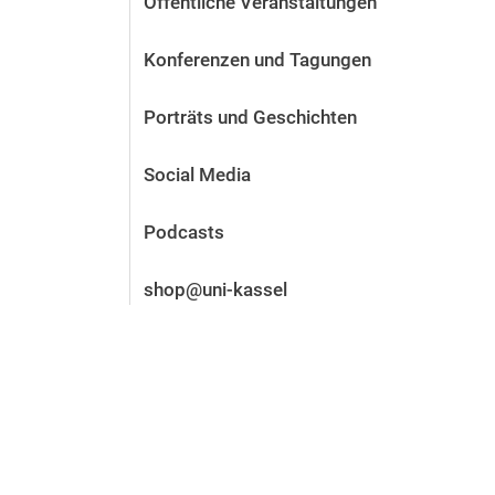
Öffentliche Veranstaltungen
Vor der Bewerbung
Stellenangebote
Konferenzen und Tagungen
Nach der Bewerbung
Alum­ni und Freunde
Porträts und Geschichten
Im Studium
Kontakt und Standorte
Social Media
Kontakt und Beratung
Podcasts
shop@uni-kassel