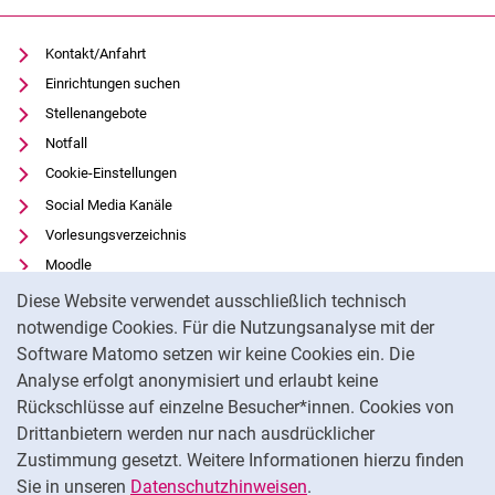
Kontakt/Anfahrt
Einrichtungen suchen
Stellenangebote
Notfall
Cookie-Einstellungen
Social Media Kanäle
Vorlesungsverzeichnis
Moodle
Cookie-Hinweis
Panopto
Diese Website verwendet ausschließlich technisch
Universitätsbibliothek
notwendige Cookies. Für die Nutzungsanalyse mit der
Software Matomo setzen wir keine Cookies ein. Die
Datenschutz
Analyse erfolgt anonymisiert und erlaubt keine
Barrierefreiheit
Rückschlüsse auf einzelne Besucher*innen. Cookies von
Transparenter KI-Einsatz
Drittanbietern werden nur nach ausdrücklicher
Impressum
Zustimmung gesetzt. Weitere Informationen hierzu finden
Sie in unseren
Datenschutzhinweisen
.