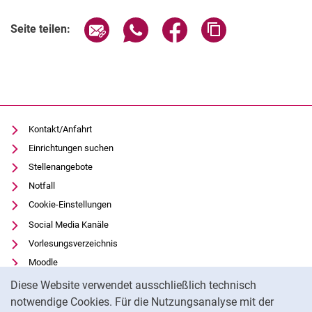
Verwandte Links
Seite über E-Mail teilen
Seite über WhatsApp teilen (exter
Seite über Facebook teile
Adresse der Seite
Seite teilen:
Kontakt/Anfahrt
Einrichtungen suchen
Stellenangebote
Notfall
Cookie-Einstellungen
Social Media Kanäle
Vorlesungsverzeichnis
Moodle
Cookie-Hinweis
Panopto
Diese Website verwendet ausschließlich technisch
Universitätsbibliothek
notwendige Cookies. Für die Nutzungsanalyse mit der