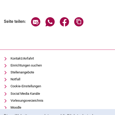
Verwandte Links
Seite über E-Mail teilen
Seite über WhatsApp teilen (exter
Seite über Facebook teile
Adresse der Seite
Seite teilen:
Kontakt/Anfahrt
Einrichtungen suchen
Stellenangebote
Notfall
Cookie-Einstellungen
Social Media Kanäle
Vorlesungsverzeichnis
Moodle
Cookie-Hinweis
Panopto