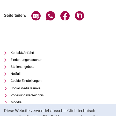
Verwandte Links
Seite über E-Mail teilen
Seite über WhatsApp teilen (exter
Seite über Facebook teile
Adresse der Seite
Seite teilen:
Kontakt/Anfahrt
Einrichtungen suchen
Stellenangebote
Notfall
Cookie-Einstellungen
Social Media Kanäle
Vorlesungsverzeichnis
Moodle
Cookie-Hinweis
Panopto
Diese Website verwendet ausschließlich technisch