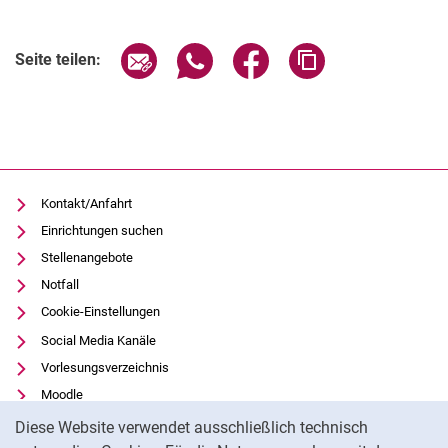
Verwandte Links
Seite über E-Mail teilen
Seite über WhatsApp teilen (exter
Seite über Facebook teile
Adresse der Seite
Seite teilen:
Kontakt/Anfahrt
Einrichtungen suchen
Stellenangebote
Notfall
Cookie-Einstellungen
Social Media Kanäle
Vorlesungsverzeichnis
Moodle
Cookie-Hinweis
Panopto
Diese Website verwendet ausschließlich technisch