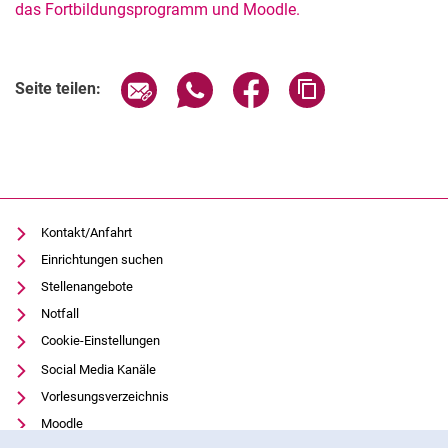
das Fortbildungsprogramm und Moodle.
Seite über E-Mail teilen
Seite über WhatsApp teilen (exter
Seite über Facebook teile
Adresse der Seite
Seite teilen:
Kontakt/Anfahrt
Einrichtungen suchen
Stellenangebote
Notfall
Cookie-Einstellungen
Social Media Kanäle
Vorlesungsverzeichnis
Moodle
Cookie-Hinweis