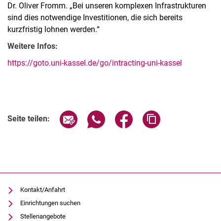
Dr. Oliver Fromm. „Bei unseren komplexen Infrastrukturen
sind dies notwendige Investitionen, die sich bereits
kurzfristig lohnen werden.“
Weitere Infos:
https://goto.uni-kassel.de/go/intracting-uni-kassel
Seite über E-Mail teilen
Seite über WhatsApp teilen (exter
Seite über Facebook teile
Adresse der Seite
Seite teilen:
Kontakt/Anfahrt
Einrichtungen suchen
Stellenangebote