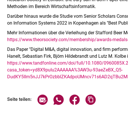
Methoden im Bereich Wirtschaftsinformatik.
Darüber hinaus wurde die Studie vom Senior Scholars Consor
on Information Systems 2022 in Kopenhagen als "Best Publi
Mehr Informationen über die Verleihung der Stafford Beer M
https://www.theorsociety.com/membership/awards-medals-a
Das Paper "Digital M&A, digital innovation, and firm perfor
Hanelt, Sebastian Firk, Björn Hildebrandt und Lutz M. Kolbe i
https://www.tandfonline.com/doi/full/10.1080/0960085X
casa_token=yd8X9puIu2AAAAAA%3AW3u-93aeZeBX_Q5-
DudKY5IIm5nJJ7kPrOzbblZKAdpoUMncv71s6AD2qTBu2
Seite über E-Mail teilen
Seite über WhatsApp teilen (exte
Seite über Facebook teil
Adresse der Sei
Seite teilen: