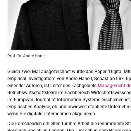
Prof. Dr. André Hanelt.
Gleich zwei Mal ausgezeichnet wurde das Paper "Digital M&A
empirical investigation“ von André Hanelt, Sebastian Firk, B
einer der Autoren, ist Leiter des Fachgebiets
Management der
Betriebswirtschaftslehre im Fachbereich Wirtschaftswissens
im European Journal of Information Systems erschienen ist
empirischen Analyse, ob und inwieweit etablierte Unternehmen
wenn Sie digitale Unternehmen akquirieren.
Die Forschenden erhielten für ihre Arbeit die renommierte S
Research Society in London. Die Jury sah in dem Paper ein