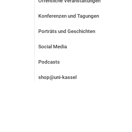
Öffentliche Veranstaltungen
Vor der Bewerbung
Stellenangebote
Konferenzen und Tagungen
Nach der Bewerbung
Alum­ni und Freunde
Porträts und Geschichten
Im Studium
Kontakt und Standorte
Social Media
Kontakt und Beratung
Podcasts
shop@uni-kassel