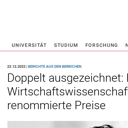
Springe direkt zu: Inhalt
Springe direkt zu: Suche
Springe direkt zu: Hauptnav
Suchmas
UNIVERSITÄT
STUDIUM
FORSCHUNG
Hochschule fü
22.12.2022 |
BERICHTE AUS DEN BEREICHEN
Doppelt ausgezeichnet: 
Wirtschaftswissenschaf
renommierte Preise