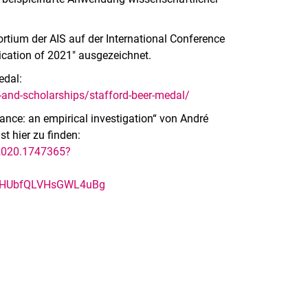
tium der AIS auf der International Conference
cation of 2021" ausgezeichnet.
edal:
nd-scholarships/stafford-beer-medal/
mance: an empirical investigation“ von André
st hier zu finden:
.2020.1747365?
MHUbfQLVHsGWL4uBg
rner Link, öffnet neues Fenster)
en (externer Link, öffnet neues Fenster)
te kopieren