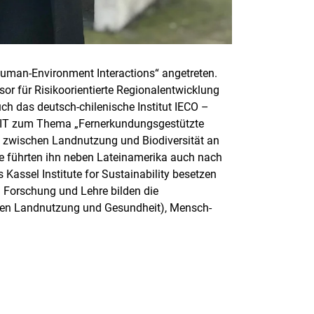
uman-Environment Interactions“ angetreten.
or für Risikoorientierte Regionalentwicklung
auch das deutsch-chilenische Institut IECO –
m KIT zum Thema „Fernerkundungsgestützte
zwischen Landnutzung und Biodiversität an
te führten ihn neben Lateinamerika auch nach
 Kassel Institute for Sustainability besetzen
 Forschung und Lehre bilden die
n Landnutzung und Gesundheit), Mensch-
rner Link, öffnet neues Fenster)
en (externer Link, öffnet neues Fenster)
te kopieren