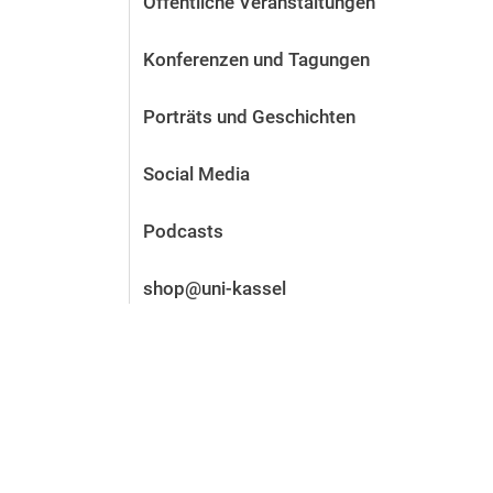
Öffentliche Veranstaltungen
Vor der Bewerbung
Stellenangebote
Konferenzen und Tagungen
Nach der Bewerbung
Alum­ni und Freunde
Porträts und Geschichten
Im Studium
Kontakt und Standorte
Social Media
Kontakt und Beratung
Podcasts
shop@uni-kassel