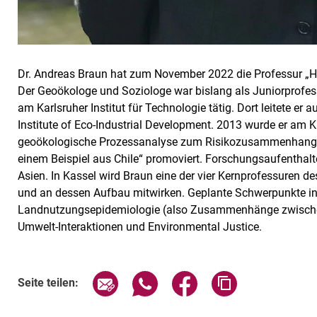
Dr. Andreas Braun hat zum November 2022 die Professur „H
Der Geoökologe und Soziologe war bislang als Juniorprofess
am Karlsruher Institut für Technologie tätig. Dort leitete er 
Institute of Eco-Industrial Development. 2013 wurde er a
geoökologische Prozessanalyse zum Risikozusammenhang 
einem Beispiel aus Chile“ promoviert. Forschungsaufenthal
Asien. In Kassel wird Braun eine der vier Kernprofessuren des
und an dessen Aufbau mitwirken. Geplante Schwerpunkte in
Landnutzungsepidemiologie (also Zusammenhänge zwische
Umwelt-Interaktionen und Environmental Justice.
Seite über E-Mail teilen
Seite über WhatsApp teilen (exte
Seite über Facebook teil
Adresse der Sei
Seite teilen: