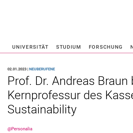
Springe direkt zu: Inhalt
Springe direkt zu: Suche
Springe direkt zu: Hauptnav
Suchmas
UNIVERSITÄT
STUDIUM
FORSCHUNG
Hochschule fü
02.01.2023 |
NEUBERUFENE
Prof. Dr. Andreas Braun 
Kernprofessur des Kassel
Sustainability
@Personalia