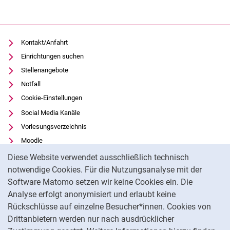
Kontakt/Anfahrt
Einrichtungen suchen
Stellenangebote
Notfall
Cookie-Einstellungen
Social Media Kanäle
Vorlesungsverzeichnis
Moodle
Cookie-Hinweis
Panopto
Diese Website verwendet ausschließlich technisch
Universitätsbibliothek
notwendige Cookies. Für die Nutzungsanalyse mit der
Software Matomo setzen wir keine Cookies ein. Die
Datenschutz
Analyse erfolgt anonymisiert und erlaubt keine
Barrierefreiheit
Rückschlüsse auf einzelne Besucher*innen. Cookies von
Transparenter KI-Einsatz
Drittanbietern werden nur nach ausdrücklicher
Impressum