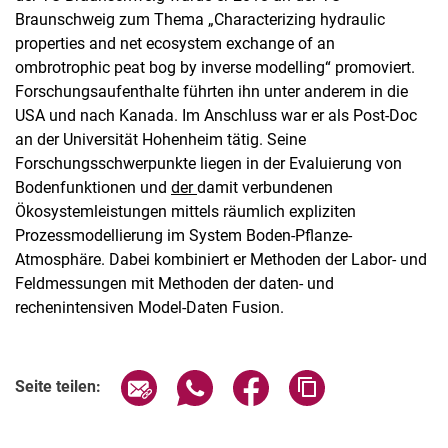
Braunschweig zum Thema „Characterizing hydraulic
properties and net ecosystem exchange of an
ombrotrophic peat bog by inverse modelling“ promoviert.
Forschungsaufenthalte führten ihn unter anderem in die
USA und nach Kanada. Im Anschluss war er als Post-Doc
an der Universität Hohenheim tätig. Seine
Forschungsschwerpunkte liegen in der Evaluierung von
Bodenfunktionen und
der
damit verbundenen
Ökosystemleistungen mittels räumlich expliziten
Prozessmodellierung im System Boden-Pflanze-
Atmosphäre. Dabei kombiniert er Methoden der Labor- und
Feldmessungen mit Methoden der daten- und
rechenintensiven Model-Daten Fusion.
Seite über E-Mail teilen
Seite über WhatsApp teilen (exter
Seite über Facebook teile
Adresse der Seite
Seite teilen: