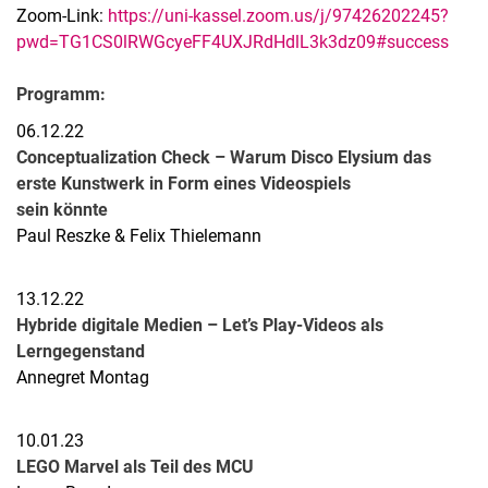
Zoom-Link:
https://uni-kassel.zoom.us/j/97426202245?
pwd=TG1CS0lRWGcyeFF4UXJRdHdlL3k3dz09#success
Programm:
06.12.22
Conceptualization Check – Warum Disco Elysium das
erste Kunstwerk in Form eines Videospiels
sein könnte
Paul Reszke & Felix Thielemann
13.12.22
Hybride digitale Medien – Let’s Play-Videos als
Lerngegenstand
Annegret Montag
10.01.23
LEGO Marvel als Teil des MCU