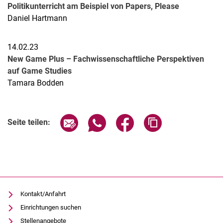
Politikunterricht am Beispiel von Papers, Please
Daniel Hartmann
14.02.23
New Game Plus – Fachwissenschaftliche Perspektiven
auf Game Studies
Tamara Bodden
Verwandte Links
Seite über E-Mail teilen
Seite über WhatsApp teilen (exter
Seite über Facebook teile
Adresse der Seite
Seite teilen:
Kontakt/Anfahrt
Einrichtungen suchen
Stellenangebote