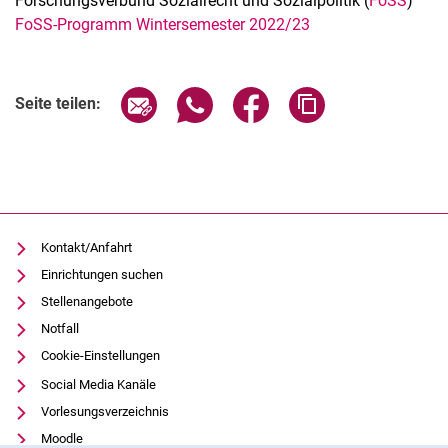
For­schungs­ver­bund So­zi­al­recht und So­zi­al­po­li­tik (
FoSS
)
FoSS-Programm Wintersemester 2022/23
Verwandte Links
Seite über E-Mail teilen
Seite über WhatsApp teilen (exter
Seite über Facebook teile
Adresse der Seite
Seite teilen:
Kontakt/Anfahrt
Einrichtungen suchen
Stellenangebote
Notfall
Cookie-Einstellungen
Social Media Kanäle
Vorlesungsverzeichnis
Moodle