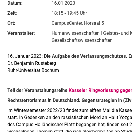
Datum:
16.01.2023
Zeit:
18:15 - 19:45 Uhr
Ort:
CampusCenter, Hörsaal 5
Veranstalter:
Humanwissenschaften | Geistes- und K
Gesellschaftswissenschaften
16. Januar 2023:
Die Aufgabe des Verfassungsschutzes. En
Dr. Benjamin Rusteberg
Ruhr-Universität Bochum
Teil der Veranstaltungsreihe
Kasseler Ringvorlesung geg
Rechtsterrorismus in Deutschland: Gegenstrategien in (Zivi
Im Wintersemester 2022/23 findet zum elften Mal die Kass
statt. In Gedenken an den rassistischen Mord an Halit Yozg
des Campus Holländischer Platz begangen hat, finden seit 2
wechselnden Themen statt, die sich gleichermaßen an Studie