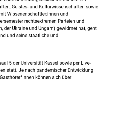
ften, Geistes- und Kulturwissenschaften sowie
 mit Wissenenschaftler:innen und
tersemester rechtsextremen Parteien und
en, der Ukraine und Ungarn) gewidmet hat, geht
nd und seine staatliche und
aal 5 der Universität Kassel sowie per Live-
n statt. Je nach pandemischer Entwicklung
. Gasthörer*innen können sich über
rner Link, öffnet neues Fenster)
en (externer Link, öffnet neues Fenster)
te kopieren