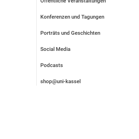
Öffentliche Veranstaltungen
Vor der Bewerbung
Stellenangebote
Konferenzen und Tagungen
Nach der Bewerbung
Alum­ni und Freunde
Porträts und Geschichten
Im Studium
Kontakt und Standorte
Social Media
Kontakt und Beratung
Podcasts
shop@uni-kassel