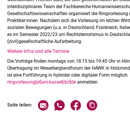
interdisziplinäres Team der Fachbereiche Humanwissenscha
Gesellschaftswissenschaften organisiert die Ringvorlesung
Praktiker:innen. Nachdem sich die Vorlesung im letzten Win
sozialen Bewegungen (u.a. in Deutschland, Frankreich, Itali
es im Semester 2022/23 um Rechtsterrorismus in Deutschla
(zivil)gesellschaftliche Aufarbeitung.
Weitere Infos und alle Termine
Die Vorträge finden montags von 18:15 bis 19:45 Uhr in Hörs
Übertragung im Weserberglandforum der HAWK in Holzminde
ist eine Fortführung in hybrider oder digitaler Form möglich
ringvorlesung[at]uni-kassel[dot]de
anmelden.
Verwandte Links
Seite über E-Mail teilen
Seite über WhatsApp teilen (exte
Seite über Facebook teil
Adresse der Sei
Seite teilen: