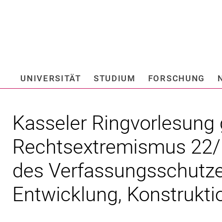
Springe direkt zu: Inhalt
Springe direkt zu: Suche
Springe direkt zu: Hauptnav
Suchmas
UNIVERSITÄT
STUDIUM
FORSCHUNG
Hochschule fü
Kasseler Ringvorlesung
Rechtsextremismus 22/ 
des Verfassungsschutze
Entwicklung, Konstrukti