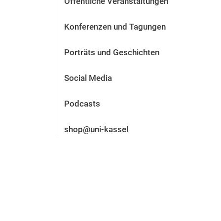
Öffentliche Veranstaltungen
Vor der Bewerbung
Stellenangebote
Konferenzen und Tagungen
Nach der Bewerbung
Alum­ni und Freunde
Porträts und Geschichten
Im Studium
Kontakt und Standorte
Social Media
Kontakt und Beratung
Podcasts
shop@uni-kassel