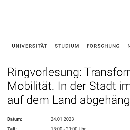
Springe direkt zu: Inhalt
Springe direkt zu: Suche
Springe direkt zu: Hauptnav
Suchmas
UNIVERSITÄT
STUDIUM
FORSCHUNG
Hochschule fü
Ringvorlesung: Transfor
Mobilität. In der Stadt 
auf dem Land abgehäng
Datum:
24.01.2023
Zeit:
18:00 - 20:00 Uhr