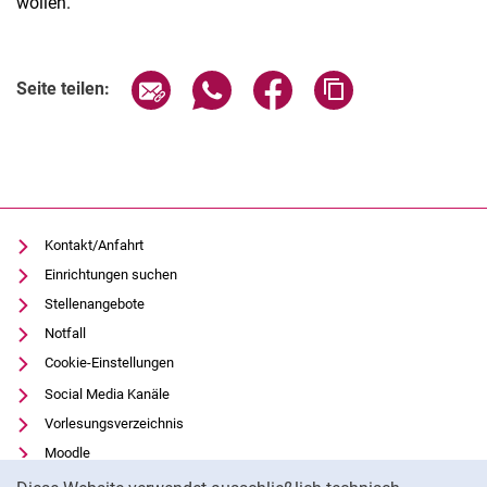
wollen.
Seite über E-Mail teilen
Seite über WhatsApp teilen (exter
Seite über Facebook teile
Adresse der Seite
Seite teilen:
Kontakt/Anfahrt
Einrichtungen suchen
Stellenangebote
Notfall
Cookie-Einstellungen
Social Media Kanäle
Vorlesungsverzeichnis
Moodle
Cookie-Hinweis
Panopto