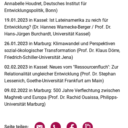
Annabelle Houdret, Deutsches Institut für
Entwicklungspolitik, Bonn)
19.01.2023
in Kassel: Ist Lateinamerika zu reich für
Entwicklung? (Dr. Hannes Warnecke-Berger / Prof. Dr.
Hans-Jürgen Burchardt, Universität Kassel)
26.01.2023
in Marburg: Klimawandel und Perspektiven
sozial-ökologischer Transformation (Prof. Dr. Klaus Dörre,
Friedrich-Schiller-Universität Jena)
02.02.2023
in Kassel: Neues vom "Ressourcenfluch": Zur
Relationalität ungleicher Entwicklung (Prof. Dr. Stephan
Lessenich, Goethe-Universität Frankfurt am Main)
09.02.2022
in Marburg: 500 Jahre Verflechtung zwischen
Maghreb und Europa (Prof. Dr. Rachid Ouaissa, Philipps-
Universität Marburg)
Verwandte Links
Seite über E-Mail teilen
Seite über WhatsApp teilen (exter
Seite über Facebook teile
Adresse der Seite
Seite teilen: