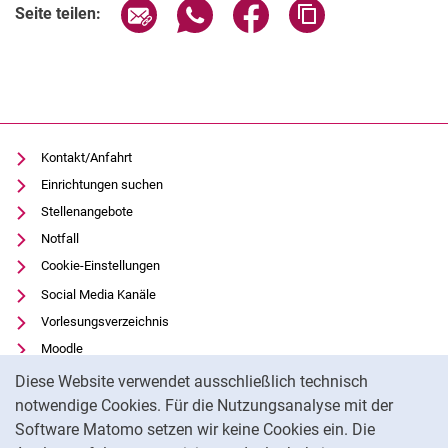
Seite über E-Mail teilen
Seite über WhatsApp teilen (exter
Seite über Facebook teile
Adresse der Seite
Seite teilen:
Kontakt/Anfahrt
Einrichtungen suchen
Stellenangebote
Notfall
Cookie-Einstellungen
Social Media Kanäle
Vorlesungsverzeichnis
Moodle
Cookie-Hinweis
Panopto
Diese Website verwendet ausschließlich technisch
Universitätsbibliothek
notwendige Cookies. Für die Nutzungsanalyse mit der
Software Matomo setzen wir keine Cookies ein. Die
Datenschutz