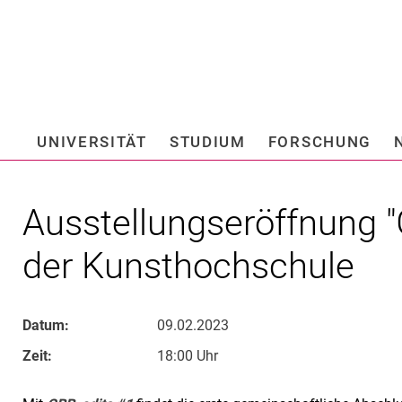
Springe direkt zu: Inhalt
Springe direkt zu: Suche
Springe direkt zu: Hauptnav
Suchmas
UNIVERSITÄT
STUDIUM
FORSCHUNG
Hochschule fü
Ausstellungseröffnung "
der Kunsthochschule
Datum:
09.02.2023
Zeit:
18:00 Uhr