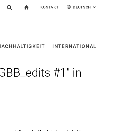
KONTAKT
DEUTSCH
: ALTERNATIVE SEI
igation
zur Startseite
Suchformular
chine
Kontakt und Beratung rund ums Studium
English
Kontakt für Presse und Öffentlichkeit
Allgemeiner Kontakt und Standorte
Suchen (öffnet externen Link in einem neuen Fenst
Einrichtungen suchen
NACHHALTIGKEIT
INTERNATIONAL
Personen suchen
r Nachhaltigkeit, nachhaltige Hochschule
Internationaler Austausch im Überblick
GBB_edits #1" in
Nachhaltigkeitsforschung
Nach Kassel kommen
Kassel Institute for Sustainability
Ins Ausland gehen
Nachhaltigkeit studieren
Kontakt und Service
Nachhaltigkeit und Wissenstransfer
Nachhaltiger Betrieb und Campus