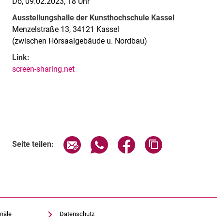
Do, 09.02.2023, 18 Uhr
Ausstellungshalle der Kunsthochschule Kassel
Menzelstraße 13, 34121 Kassel
(zwischen Hörsaalgebäude u. Nordbau)
Link:
screen-sharing.net
Verwandte Links
Seite über E-Mail teilen
Seite über WhatsApp teilen (exte
Seite über Facebook teil
Adresse der Sei
Seite teilen:
näle
Datenschutz