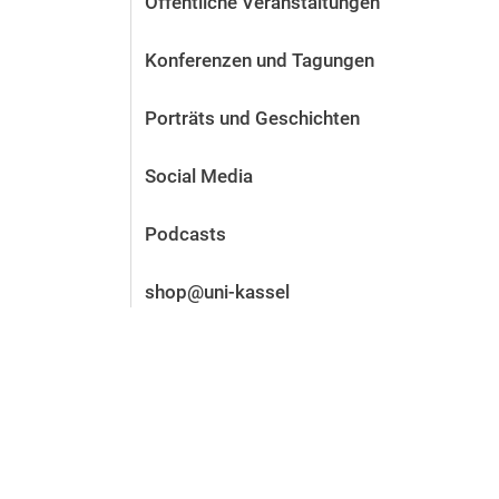
Öffentliche Veranstaltungen
Vor der Bewerbung
Stellenangebote
Konferenzen und Tagungen
Nach der Bewerbung
Alum­ni und Freunde
Porträts und Geschichten
Im Studium
Kontakt und Standorte
Social Media
Kontakt und Beratung
Podcasts
shop@uni-kassel