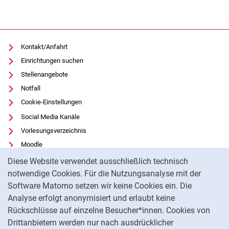
Kontakt/Anfahrt
Einrichtungen suchen
Stellenangebote
Notfall
Cookie-Einstellungen
Social Media Kanäle
Vorlesungsverzeichnis
Moodle
Cookie-Hinweis
Panopto
Diese Website verwendet ausschließlich technisch
Universitätsbibliothek
notwendige Cookies. Für die Nutzungsanalyse mit der
Software Matomo setzen wir keine Cookies ein. Die
Datenschutz
Analyse erfolgt anonymisiert und erlaubt keine
Barrierefreiheit
Rückschlüsse auf einzelne Besucher*innen. Cookies von
Transparenter KI-Einsatz
Drittanbietern werden nur nach ausdrücklicher
Impressum