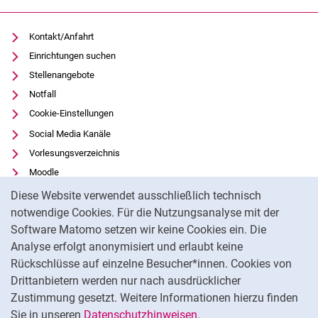
Kontakt/Anfahrt
Einrichtungen suchen
Stellenangebote
Notfall
Cookie-Einstellungen
Social Media Kanäle
Vorlesungsverzeichnis
Moodle
Cookie-Hinweis
Panopto
Diese Website verwendet ausschließlich technisch
Universitätsbibliothek
notwendige Cookies. Für die Nutzungsanalyse mit der
Software Matomo setzen wir keine Cookies ein. Die
Datenschutz
Analyse erfolgt anonymisiert und erlaubt keine
Barrierefreiheit
Rückschlüsse auf einzelne Besucher*innen. Cookies von
Transparenter KI-Einsatz
Drittanbietern werden nur nach ausdrücklicher
Impressum
Zustimmung gesetzt. Weitere Informationen hierzu finden
Sie in unseren
Datenschutzhinweisen
.