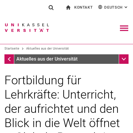
KONTAKT
DEUTSCH
: AL
Springe direkt zu: Inhalt
Springe direkt zu: Suche
Springe direkt zu: Hauptnav
zur Startseite
Suchformular
Suchbegriff
Kontakt und Beratung rund ums Studium
English
Kontakt für Presse und Öffentlichkeit
Allgemeiner Kontakt und Standorte
Suchmaschine
Navig
Einrichtungen suchen
Startseite
Aktuelles aus der Universität
Personen suchen
Suchen (öffnet externen Link in einem 
Startseite
Unter
Aktuelles aus der Universität
Fortbildung für
Lehrkräfte: Unterricht,
der aufrichtet und den
Blick in die Welt öffnet