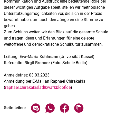
Kommunikation und Ausdruck eine bedeutende Rolle bei
dieser wichtigen Aufgabe spielt, stellen wir methodische
Unterstützungsmöglichkeite​n vor, die sich in der Praxis
bewährt haben, um auch den Jüngeren eine Stimme zu
geben.
Zum Schluss weiten wir den Blick auf die gesamte Schule
und tragen Ideen und Erfahrungen für eine gelebte
weltoffene und demokratische Schulkultur zusammen.
Leitung:
Eva-Maria Kohlmann
(Universität Kassel)
Referentin:
Birgit Brenner
(Faire Schule Berlin)
Anmeldefrist: 03.03.2023
Anmeldung per E-Mail an Raphael Chirakakis
(
raphael.chirakakis[at]lkwafkb[dot]de
)
Verwandte Links
Seite über E-Mail teilen
Seite über WhatsApp teilen (exter
Seite über Facebook teile
Adresse der Seite
Seite teilen: