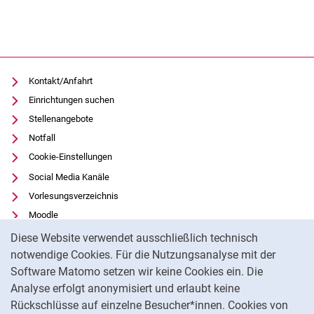
Kontakt/Anfahrt
Einrichtungen suchen
Stellenangebote
Notfall
Cookie-Einstellungen
Social Media Kanäle
Vorlesungsverzeichnis
Moodle
Cookie-Hinweis
Panopto
Diese Website verwendet ausschließlich technisch
Universitätsbibliothek
notwendige Cookies. Für die Nutzungsanalyse mit der
Software Matomo setzen wir keine Cookies ein. Die
Datenschutz
Analyse erfolgt anonymisiert und erlaubt keine
Barrierefreiheit
Rückschlüsse auf einzelne Besucher*innen. Cookies von
Transparenter KI-Einsatz